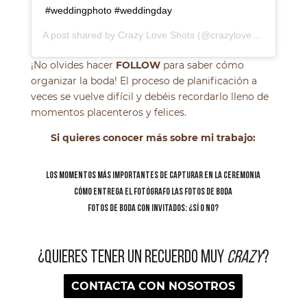
#weddingphoto #weddingday
A post shared by
Crazy Love Shots
(@crazyloveshot) on
Dec
¡No olvides hacer
FOLLOW
para saber cómo
organizar la boda! El proceso de planificación a
veces se vuelve difícil y debéis recordarlo lleno de
momentos placenteros y felices.
Si quieres conocer más sobre mi trabajo:
LOS MOMENTOS MÁS IMPORTANTES DE CAPTURAR EN LA CEREMONIA
CÓMO ENTREGA EL FOTÓGRAFO LAS FOTOS DE BODA
FOTOS DE BODA CON INVITADOS: ¿SÍ O NO?
¿QUIERES TENER UN RECUERDO MUY
CRAZY
?
CONTACTA CON NOSOTROS