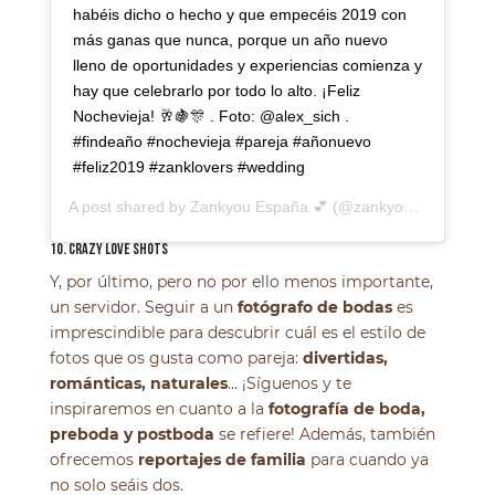
habéis dicho o hecho y que empecéis 2019 con
más ganas que nunca, porque un año nuevo
lleno de oportunidades y experiencias comienza y
hay que celebrarlo por todo lo alto. ¡Feliz
Nochevieja! 🥂🍇🎊 . Foto: @alex_sich .
#findeaño #nochevieja #pareja #añonuevo
#feliz2019 #zanklovers #wedding
A post shared by
Zankyou España 💕
(@zankyou_bodas) on
10. CRAZY LOVE SHOTS
Y, por último, pero no por ello menos importante,
un servidor. Seguir a un
fotógrafo de bodas
es
imprescindible para descubrir cuál es el estilo de
fotos que os gusta como pareja:
divertidas,
románticas, naturales
… ¡Síguenos y te
inspiraremos en cuanto a la
fotografía de boda,
preboda y postboda
se refiere! Además, también
ofrecemos
reportajes de familia
para cuando ya
no solo seáis dos.