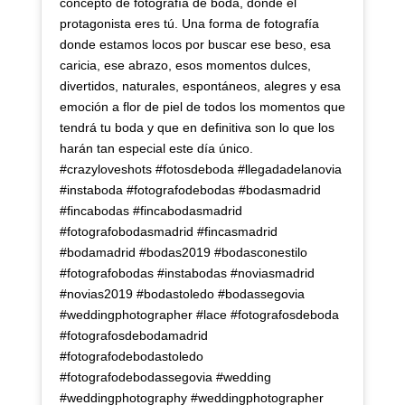
concepto de fotografía de boda, donde el
protagonista eres tú. Una forma de fotografía
donde estamos locos por buscar ese beso, esa
caricia, ese abrazo, esos momentos dulces,
divertidos, naturales, espontáneos, alegres y esa
emoción a flor de piel de todos los momentos que
tendrá tu boda y que en definitiva son lo que los
harán tan especial este día único.
#crazyloveshots #fotosdeboda #llegadadelanovia
#instaboda #fotografodebodas #bodasmadrid
#fincabodas #fincabodasmadrid
#fotografobodasmadrid #fincasmadrid
#bodamadrid #bodas2019 #bodasconestilo
#fotografobodas #instabodas #noviasmadrid
#novias2019 #bodastoledo #bodassegovia
#weddingphotographer #lace #fotografosdeboda
#fotografosdebodamadrid
#fotografodebodastoledo
#fotografodebodassegovia #wedding
#weddingphotography #weddingphotographer