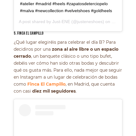
#atelier #madrid #heels #zapatosdeterciopelo
#malva #newcollection #velvetshoes #goldheels
A post shared by
Just-ENE
(@justeneshoes) on
Nov 27, 201
5. FINCA EL CAMPILLO
¿Qué lugar elegiréis para celebrar el día B? Para
decidiros por una
zona al aire libre o un espacio
cerrado
, un banquete clásico o uno tipo bufet,
debéis ver cómo han sido otras bodas y descubrir
qué os gusta más. Para ello, nada mejor que seguir
en Instagram a un lugar de celebración de bodas
como
Finca El Campillo
, en Madrid, que cuenta
con casi
diez mil seguidores
.