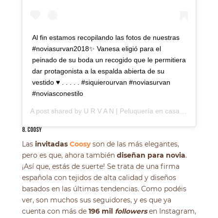
Al fin estamos recopilando las fotos de nuestras
#noviasurvan2018✨ Vanesa eligió para el
peinado de su boda un recogido que le permitiera
dar protagonista a la espalda abierta de su
vestido ♥️ . . . . . #siquierourvan #noviasurvan
#noviasconestilo
A post shared by
U R V A N | Peluquería en casa
(@urvanoffi
8. COOSY
Las
invitadas
Coosy
son de las más elegantes,
pero es que, ahora también
diseñan para novia
.
¡Así que, estás de suerte! Se trata de una firma
española con tejidos de alta calidad y diseños
basados en las últimas tendencias. Como podéis
ver, son muchos sus seguidores, y es que ya
cuenta con más de
196 mil
followers
en Instagram,