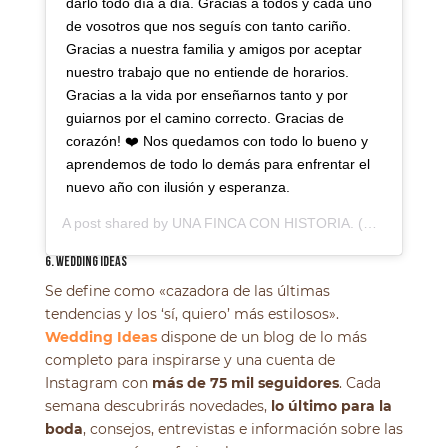
darlo todo día a día. Gracias a todos y cada uno
de vosotros que nos seguís con tanto cariño.
Gracias a nuestra familia y amigos por aceptar
nuestro trabajo que no entiende de horarios.
Gracias a la vida por enseñarnos tanto y por
guiarnos por el camino correcto. Gracias de
corazón! ❤️ Nos quedamos con todo lo bueno y
aprendemos de todo lo demás para enfrentar el
nuevo año con ilusión y esperanza.
A post shared by
UNA FINCA CON HISTORIA.
(@fincaelcampillo) on
6. WEDDING IDEAS
Se define como «cazadora de las últimas
tendencias y los ‘sí, quiero’ más estilosos».
Wedding Ideas
dispone de un blog de lo más
completo para inspirarse y una cuenta de
Instagram con
más de 75 mil seguidores
. Cada
semana descubrirás novedades,
lo último para la
boda
, consejos, entrevistas e información sobre las