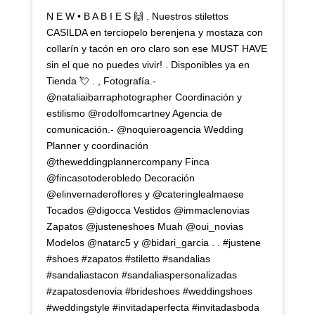
N E W • B A B I E S 🙌 . Nuestros stilettos
CASILDA en terciopelo berenjena y mostaza con
collarín y tacón en oro claro son ese MUST HAVE
sin el que no puedes vivir! . Disponibles ya en
Tienda 💘 . , Fotografía.-
@nataliaibarraphotographer Coordinación y
estilismo @rodolfomcartney Agencia de
comunicación.- @noquieroagencia Wedding
Planner y coordinación
@theweddingplannercompany Finca
@fincasotoderobledo Decoración
@elinvernaderoflores y @cateringlealmaese
Tocados @digocca Vestidos @immaclenovias
Zapatos @justeneshoes Muah @oui_novias
Modelos @natarc5 y @bidari_garcia . . #justene
#shoes #zapatos #stiletto #sandalias
#sandaliastacon #sandaliaspersonalizadas
#zapatosdenovia #brideshoes #weddingshoes
#weddingstyle #invitadaperfecta #invitadasboda