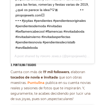
para las ferias, romerías y fiestas varias de 2019,
¿qué os parece la idea?💡🎀⠀⠀⠀⠀⠀⠀⠀⠀⠀ • •
piropojewels.com💥 ⠀⠀⠀⠀⠀⠀⠀⠀⠀ ⠀⠀⠀⠀⠀⠀⠀⠀⠀
• • • #joyitas #pendientes #pendientesoriginales
#pendientesdemoda #invitadas
#beflamencabecool #flamencas #invitadaboda
#invitadainvierno #invitadasperfectas
#pendientesnovia #pendientesdecristalb
#sevilladeboda
A post shared by
ᴘɪʀᴏᴘᴏ ᴊᴇᴡᴇʟs
(@piropojewels) on
Nov 29,
3. PUNTULINA TOCADOS
Cuenta con más de
17 mil followers
, elaboran
tocados de novia e invitada
que son obras
maestras.
Puntulina
publica en su cuenta novias
reales y sesiones de fotos que te inspirarán. Y,
seguramente, te acabes decidiendo por lucir una
de sus joyas, pues son ¡espectaculares!