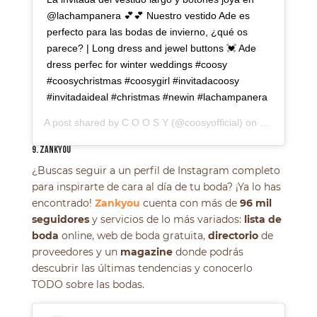
@lachampanera 💕💕 Nuestro vestido Ade es
perfecto para las bodas de invierno, ¿qué os
parece? | Long dress and jewel buttons 💓 Ade
dress perfec for winter weddings #coosy
#coosychristmas #coosygirl #invitadacoosy
#invitadaideal #christmas #newin #lachampanera
A post shared by
C O O S Y
(@coosyofficial) on
Dec 19, 201
9. ZANKYOU
¿Buscas seguir a un perfil de Instagram completo
para inspirarte de cara al día de tu boda? ¡Ya lo has
encontrado!
Zankyou
cuenta con más de
96 mil
seguidores
y servicios de lo más variados:
lista de
boda
online, web de boda gratuita,
directorio
de
proveedores y un
magazine
donde podrás
descubrir las últimas tendencias y conocerlo
TODO sobre las bodas.