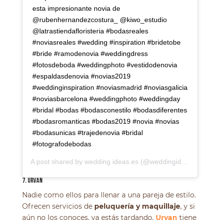
esta impresionante novia de
@rubenhernandezcostura_ @kiwo_estudio
@latrastiendafloristeria #bodasreales
#noviasreales #wedding #inspiration #bridetobe
#bride #ramodenovia #weddingdress
#fotosdeboda #weddingphoto #vestidodenovia
#espaldasdenovia #novias2019
#weddinginspiration #noviasmadrid #noviasgalicia
#noviasbarcelona #weddingphoto #weddingday
#bridal #bodas #bodasconestilo #bodasdiferentes
#bodasromanticas #bodas2019 #novia #novias
#bodasunicas #trajedenovia #bridal
#fotografodebodas
A post shared by
wedding ideas.es
(@weddingideas.es) on
D
7. URVAN
Nadie como ellos para llenar a una pareja de estilo.
Ofrecen servicios de
peluquería y maquillaje
, y si
aún no los conoces, ya estás tardando.
Urvan
tiene