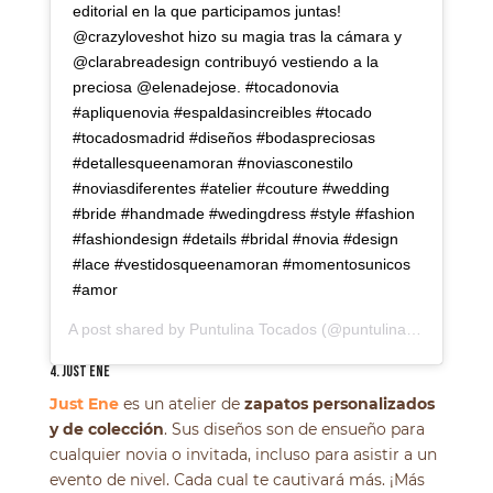
editorial en la que participamos juntas!
@crazyloveshot hizo su magia tras la cámara y
@clarabreadesign contribuyó vestiendo a la
preciosa @elenadejose. #tocadonovia
#apliquenovia #espaldasincreibles #tocado
#tocadosmadrid #diseños #bodaspreciosas
#detallesqueenamoran #noviasconestilo
#noviasdiferentes #atelier #couture #wedding
#bride #handmade #wedingdress #style #fashion
#fashiondesign #details #bridal #novia #design
#lace #vestidosqueenamoran #momentosunicos
#amor
A post shared by
Puntulina Tocados
(@puntulina_tocados) on
4. JUST ENE
Just Ene
es un atelier de
zapatos personalizados
y de colección
. Sus diseños son de ensueño para
cualquier novia o invitada, incluso para asistir a un
evento de nivel. Cada cual te cautivará más. ¡Más