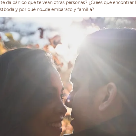
 te da pánico que te vean otras personas? ¿Crees que encontrar l
postboda y por qué no…de embarazo y familia?