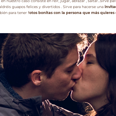
 en nuestro caso consiste en reír, jugar, abrazar , saltar…sirve pa
ldréis guapos felices y divertidos . Sirve para hacerse una
invita
bién para tener f
otos bonitas con la persona que más quieres 