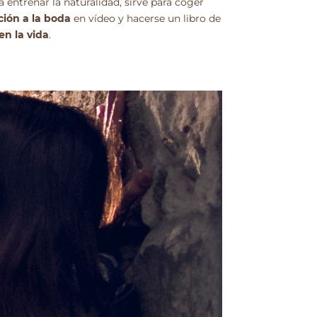
ra entrenar la naturalidad, sirve para coger
ción a la boda
en vídeo y hacerse un libro de
en la vida
.