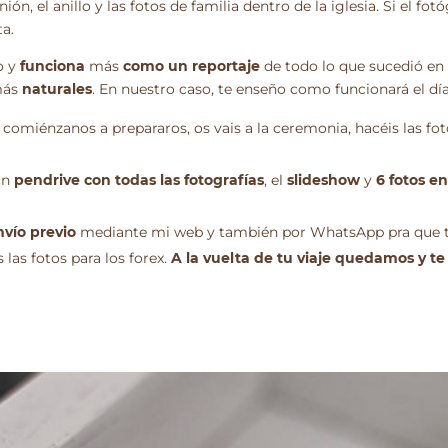
ón, el anillo y las fotos de familia dentro de la iglesia. Si el f
ta.
o y
funciona
más
como un reportaje
de todo lo que sucedió en 
 más
naturales
. En nuestro caso, te enseño como funcionará el día
 comiénzanos a prepararos, os vais a la ceremonia, hacéis las fo
un
pendrive con todas las fotografías
, el
slideshow
y
6 fotos e
nvío previo
mediante mi web y también por WhatsApp pra que te
 las fotos para los forex.
A la vuelta de tu viaje quedamos y te