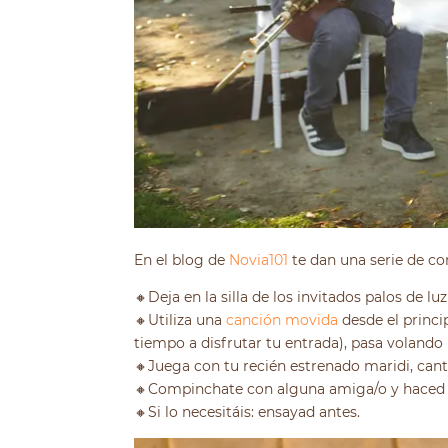
En el blog de
Novia101
te dan una serie de con
🔸Deja en la silla de los invitados palos de luz
🔸Utiliza una
canción movida
desde el princi
tiempo a disfrutar tu entrada), pasa volando 
🔸Juega con tu recién estrenado maridi, canta
🔸Compinchate con alguna amiga/o y haced un
🔸Si lo necesitáis: ensayad antes.