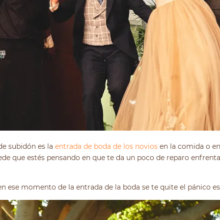
e subidón es la
entrada de boda de los novios
en la comida o en
ede que estés pensando en que te da un poco de reparo enfrentart
n ese momento de la entrada de la boda se te quite el pánico es