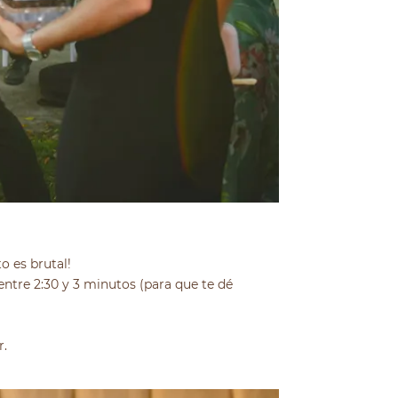
to es brutal!
ntre 2:30 y 3 minutos (para que te dé
r.