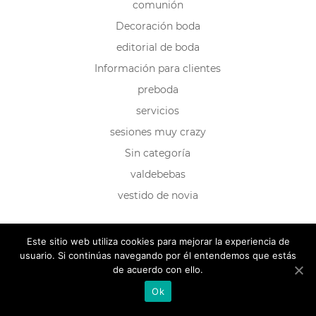
comunión
Decoración boda
editorial de boda
Información para clientes
preboda
servicios
sesiones muy crazy
Sin categoría
valdebebas
vestido de novia
Este sitio web utiliza cookies para mejorar la experiencia de
usuario. Si continúas navegando por él entendemos que estás
de acuerdo con ello.
Ok